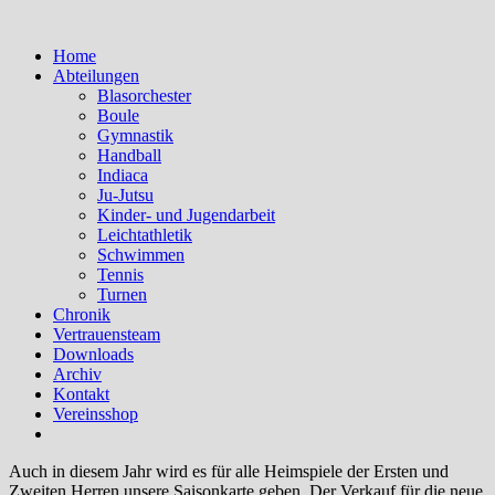
Home
Abteilungen
Blasorchester
Boule
Gymnastik
Handball
Indiaca
Ju-Jutsu
Kinder- und Jugendarbeit
Leichtathletik
Schwimmen
Tennis
Turnen
Chronik
Vertrauensteam
Downloads
Archiv
Kontakt
Vereinsshop
Auch in diesem Jahr wird es für alle Heimspiele der Ersten und
Zweiten Herren unsere Saisonkarte geben. Der Verkauf für die neue