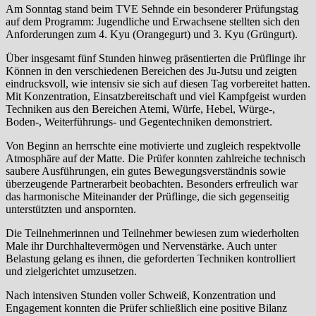
Am Sonntag stand beim TVE Sehnde ein besonderer Prüfungstag
auf dem Programm: Jugendliche und Erwachsene stellten sich den
Anforderungen zum 4. Kyu (Orangegurt) und 3. Kyu (Grüngurt).
Über insgesamt fünf Stunden hinweg präsentierten die Prüflinge ihr
Können in den verschiedenen Bereichen des Ju-Jutsu und zeigten
eindrucksvoll, wie intensiv sie sich auf diesen Tag vorbereitet hatten.
Mit Konzentration, Einsatzbereitschaft und viel Kampfgeist wurden
Techniken aus den Bereichen Atemi, Würfe, Hebel, Würge-,
Boden-, Weiterführungs- und Gegentechniken demonstriert.
Von Beginn an herrschte eine motivierte und zugleich respektvolle
Atmosphäre auf der Matte. Die Prüfer konnten zahlreiche technisch
saubere Ausführungen, ein gutes Bewegungsverständnis sowie
überzeugende Partnerarbeit beobachten. Besonders erfreulich war
das harmonische Miteinander der Prüflinge, die sich gegenseitig
unterstützten und anspornten.
Die Teilnehmerinnen und Teilnehmer bewiesen zum wiederholten
Male ihr Durchhaltevermögen und Nervenstärke. Auch unter
Belastung gelang es ihnen, die geforderten Techniken kontrolliert
und zielgerichtet umzusetzen.
Nach intensiven Stunden voller Schweiß, Konzentration und
Engagement konnten die Prüfer schließlich eine positive Bilanz