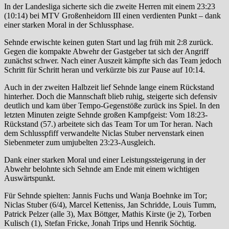
In der Landesliga sicherte sich die zweite Herren mit einem 23:23
(10:14) bei MTV Großenheidorn III einen verdienten Punkt – dank
einer starken Moral in der Schlussphase.
Sehnde erwischte keinen guten Start und lag früh mit 2:8 zurück.
Gegen die kompakte Abwehr der Gastgeber tat sich der Angriff
zunächst schwer. Nach einer Auszeit kämpfte sich das Team jedoch
Schritt für Schritt heran und verkürzte bis zur Pause auf 10:14.
Auch in der zweiten Halbzeit lief Sehnde lange einem Rückstand
hinterher. Doch die Mannschaft blieb ruhig, steigerte sich defensiv
deutlich und kam über Tempo-Gegenstöße zurück ins Spiel. In den
letzten Minuten zeigte Sehnde großen Kampfgeist: Vom 18:23-
Rückstand (57.) arbeitete sich das Team Tor um Tor heran. Nach
dem Schlusspfiff verwandelte Niclas Stuber nervenstark einen
Siebenmeter zum umjubelten 23:23-Ausgleich.
Dank einer starken Moral und einer Leistungssteigerung in der
Abwehr belohnte sich Sehnde am Ende mit einem wichtigen
Auswärtspunkt.
Für Sehnde spielten: Jannis Fuchs und Wanja Boehnke im Tor;
Niclas Stuber (6/4), Marcel Ketteniss, Jan Schridde, Louis Tumm,
Patrick Pelzer (alle 3), Max Böttger, Mathis Kirste (je 2), Torben
Kulisch (1), Stefan Fricke, Jonah Trips und Henrik Söchtig.