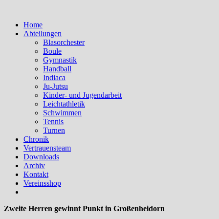
Home
Abteilungen
Blasorchester
Boule
Gymnastik
Handball
Indiaca
Ju-Jutsu
Kinder- und Jugendarbeit
Leichtathletik
Schwimmen
Tennis
Turnen
Chronik
Vertrauensteam
Downloads
Archiv
Kontakt
Vereinsshop
Zweite Herren gewinnt Punkt in Großenheidorn