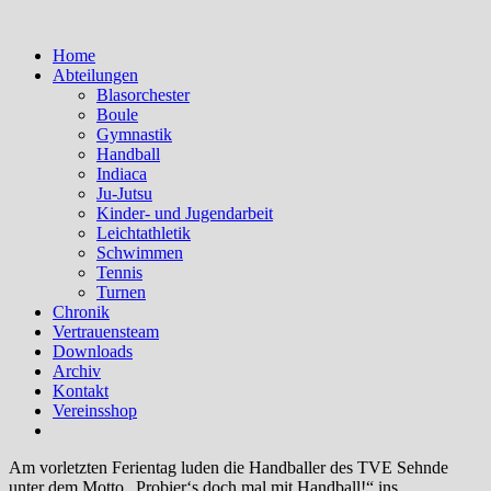
Home
Abteilungen
Blasorchester
Boule
Gymnastik
Handball
Indiaca
Ju-Jutsu
Kinder- und Jugendarbeit
Leichtathletik
Schwimmen
Tennis
Turnen
Chronik
Vertrauensteam
Downloads
Archiv
Kontakt
Vereinsshop
Am vorletzten Ferientag luden die Handballer des TVE Sehnde
unter dem Motto „Probier‘s doch mal mit Handball!“ ins