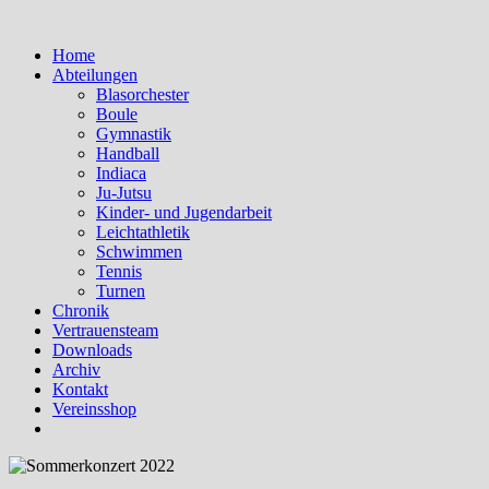
Home
Abteilungen
Blasorchester
Boule
Gymnastik
Handball
Indiaca
Ju-Jutsu
Kinder- und Jugendarbeit
Leichtathletik
Schwimmen
Tennis
Turnen
Chronik
Vertrauensteam
Downloads
Archiv
Kontakt
Vereinsshop