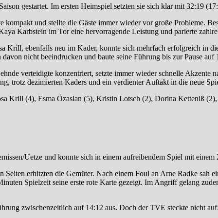
son gestartet. Im ersten Heimspiel setzten sie sich klar mit
32:19 (17:
 kompakt und stellte die Gäste immer wieder vor große Probleme. Be
Kaya Karbstein
im Tor eine hervorragende Leistung und parierte zahlr
a Krill
, ebenfalls neu im Kader, konnte sich mehrfach erfolgreich in 
 davon nicht beeindrucken und baute seine Führung bis zur Pause auf 
nde verteidigte konzentriert, setzte immer wieder schnelle Akzente na
g, trotz dezimierten Kaders und ein verdienter Auftakt in die neue Spie
a Krill (4), Esma Özaslan (5), Kristin Lotsch (2), Dorina Ketteniß (2
issen/Uetze und konnte sich in einem aufreibendem Spiel mit einem 2
beiden Seiten erhitzten die Gemüter. Nach einem Foul an Arne Radke sah
ten Spielzeit seine erste rote Karte gezeigt. Im Angriff gelang zudem
hrung zwischenzeitlich auf 14:12 aus. Doch der TVE steckte nicht au