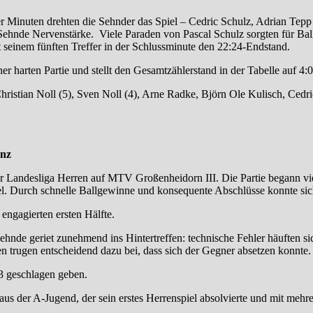
r Minuten drehten die Sehnder das Spiel – Cedric Schulz, Adrian Tep
ehnde Nervenstärke. Viele Paraden von Pascal Schulz sorgten für Ball
t seinem fünften Treffer in der Schlussminute den 22:24-Endstand.
er harten Partie und stellt den Gesamtzählerstand in der Tabelle auf 4:
istian Noll (5), Sven Noll (4), Arne Radke, Björn Ole Kulisch, Cedric
enz
Landesliga Herren auf MTV Großenheidorn III. Die Partie begann viel
el. Durch schnelle Ballgewinne und konsequente Abschlüsse konnte sic
engagierten ersten Hälfte.
ehnde geriet zunehmend ins Hintertreffen: technische Fehler häuften 
n trugen entscheidend dazu bei, dass sich der Gegner absetzen konnte.
 geschlagen geben.
us der A-Jugend, der sein erstes Herrenspiel absolvierte und mit mehr