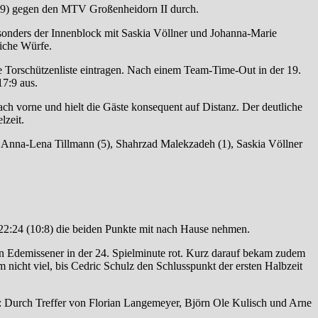
9)
gegen den MTV Großenheidorn II durch.
sonders der Innenblock mit
Saskia Völlner und Johanna-Marie
eiche Würfe.
die Torschützenliste eintragen. Nach einem Team-Time-Out in der 19.
17:9 aus.
ch vorne und hielt die Gäste konsequent auf Distanz. Der deutliche
lzeit.
), Anna-Lena Tillmann (5), Shahrzad Malekzadeh (1), Saskia Völlner
2:24 (10:8) die beiden Punkte mit nach Hause nehmen.
 ein Edemissener in der 24. Spielminute rot. Kurz darauf bekam zudem
 nicht viel, bis Cedric Schulz den Schlusspunkt der ersten Halbzeit
f: Durch Treffer von Florian Langemeyer, Björn Ole Kulisch und Arne