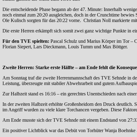
Die entscheidende Phase begann ab der 47. Minute: Innerhalb wenige
noch einmal zum 20:20 ausgleichen, doch in der Crunchtime bewies S
Ole Kulisch sorgten für das 20:22 vorne. Christian Noll markierte mi
Die erste Herren erkämpft sich somit zwei ganz wichtige Punkte in ein
Für den TVE spielten:
Pascal Schulz und Marius Körper im Tor – Chr
Florian Siepert, Lars Dieckmann, Louis Tumm und Max Böttger.
Zweite Herren: Starke erste Hälfte – am Ende fehlt die Konsequ
Am Sonntag traf die zweite Herrenmannschaft des TVE Sehnde in der 
Leistung, überzeugte mit stabiler Abwehrarbeit und gutem Aufbauspi
Zur Halbzeit stand es 16:16 – ein gerechtes Unentschieden nach einer 
In der zweiten Halbzeit erhöhte Großenheidorn den Druck deutlich. S
im Angriff wurden zu viele klare Torchancen vergeben. Diese Faktore
Am Ende musste sich der TVE Sehnde mit einem Endstand von 27:33
Ein positiver Lichtblick war das Debüt von Torhüter Wanja Boehnke a