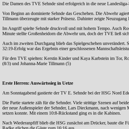
Die Damen des TVE Sehnde sind erfolgreich in die neue Landesliga-Sai
Von Beginn an dominierte Sehnde das Geschehen. Die Abwehr agierte
Tillmann
überzeugte mit starker Präsenz. Dahinter zeigte Neuzugang
Im Angriff spielte Sehnde druckvoll und mit hohem Tempo. Auch
Ros
Minute stellte Großenheidorn die Abwehr um, doch der TVE ließ sich
Auch im zweiten Durchgang blieb das Spielgeschehen unverändert. Seh
32:19-Erfolg war das Ergebnis einer geschlossenen Mannschaftsleistun
Für den TVE spielten: Kerstin Kinder und Kaya Karbstein im Tor, Ros
(8/3) und Johanna-Marie Tillmann (5)
Erste Herren: Auswärtssieg in Uetze
Am Sonntagabend gastierte der TV E. Sehnde bei der HSG Nord Edem
Die Partie startete zäh für die Sehnder. Viele strittige Szenen auf 
der neue Außenspieler der Sehnder, Lars Dieckmann, nach wenigen Minu
setzen konnte. Mit einem 10:8-Rückstand ging es in die Kabinen.
Nach Wiederanpfiff blieb die HSG zunächst am Drücker, baute die Fü
Radke glichen die Gäste zum 16:16 aus.