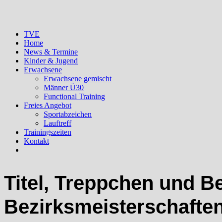
TVE
Home
News & Termine
Kinder & Jugend
Erwachsene
Erwachsene gemischt
Männer Ü30
Functional Training
Freies Angebot
Sportabzeichen
Lauftreff
Trainingszeiten
Kontakt
Titel, Treppchen und B
Bezirksmeisterschafte