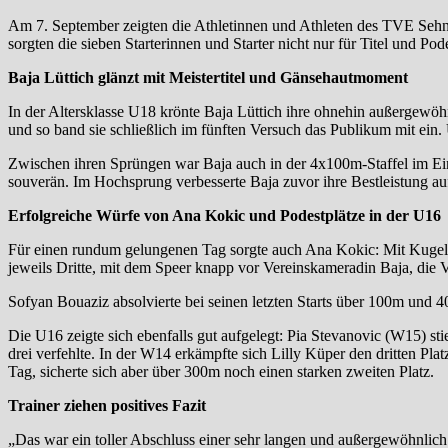
Am 7. September zeigten die Athletinnen und Athleten des TVE Sehnd
sorgten die sieben Starterinnen und Starter nicht nur für Titel und P
Baja Lüttich glänzt mit Meistertitel und Gänsehautmoment
In der Altersklasse U18 krönte Baja Lüttich ihre ohnehin außergewöhnl
und so band sie schließlich im fünften Versuch das Publikum mit ein. 
Zwischen ihren Sprüngen war Baja auch in der 4x100m-Staffel im Ein
souverän. Im Hochsprung verbesserte Baja zuvor ihre Bestleistung a
Erfolgreiche Würfe von Ana Kokic und Podestplätze in der U16
Für einen rundum gelungenen Tag sorgte auch Ana Kokic: Mit Kugel, D
jeweils Dritte, mit dem Speer knapp vor Vereinskameradin Baja, die 
Sofyan Bouaziz absolvierte bei seinen letzten Starts über 100m und 
Die U16 zeigte sich ebenfalls gut aufgelegt: Pia Stevanovic (W15) st
drei verfehlte. In der W14 erkämpfte sich Lilly Küper den dritten P
Tag, sicherte sich aber über 300m noch einen starken zweiten Platz.
Trainer ziehen positives Fazit
„Das war ein toller Abschluss einer sehr langen und außergewöhnlich