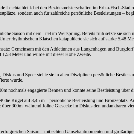
e Leichtathletik bei den Bezirksmeisterschaften im Erika-Fisch-Stad
odestplätze, sondern auch für zahlreiche persönliche Bestleistungen – 
iche Saison mit dem Titel im Weitsprung. Bereits früh setzte sie sich 
Unter rhythmischem Klatschen katapultierte sie sich auf starke 5,48 Me
satz: Gemeinsam mit den Athletinnen aus Langenhagen und Burgdorf erf
uf 1,58 Meter und wurde mit dieser Höhe Zweite.
iskus und Speer stellte sie in allen Disziplinen persönliche Bestleis
Vierte wurde.
400m nochmals engagierte Rennen und konnte seine Bestleistung über di
ieß die Kugel auf 8,45 m – persönliche Bestleistung und Bronzeplatz. A
latz über 300m, während Joline Giesecke im Diskus den undankbaren vi
 erfolgreichen Saison – mit echten Gänsehautmomenten und großartiger W