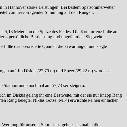
ion in Hannover starke Leistungen. Bei bestem Spätsommerwetter
begleitet von hervorragender Stimmung auf den Rängen.
mit 5,18 Metern an die Spitze des Feldes. Die Konkurrenz holte auf
ter – persönliche Bestleistung und ungefährdete Siegweite.
üllte das favorisierte Quartett die Erwartungen und siegte
tungen auf. Im Diskus (22,79 m) und Speer (29,22 m) wurde sie
e Stadionrunde nochmal auf 57,73 sec steigern.
uch im Diskus gelang ihr eine Bestweite, mit der sie nur knapp Rang
erten Rang belegte. Niklas Götze (M14) erwischte keinen einfachen
erbung für unseren Sport. Jetzt geht es erstmal in die