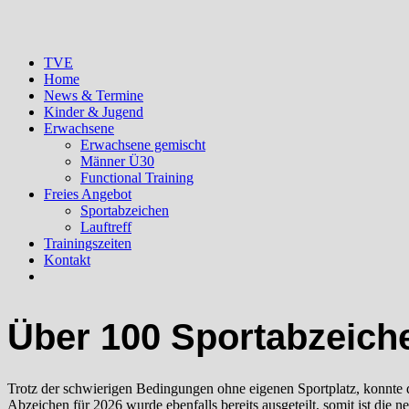
TVE
Home
News & Termine
Kinder & Jugend
Erwachsene
Erwachsene gemischt
Männer Ü30
Functional Training
Freies Angebot
Sportabzeichen
Lauftreff
Trainingszeiten
Kontakt
Über 100 Sportabzeiche
Trotz der schwierigen Bedingungen ohne eigenen Sportplatz, konnte
Abzeichen für 2026 wurde ebenfalls bereits ausgeteilt, somit ist die n