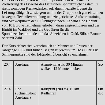
Zielsetzung des Erwerbs des Deutschen Sportabzeichens statt. Er
greift somit den Kerngedanken auf, durch gezielte Übung die
Leistungsfähigkeit zu steigern und in der Gruppe sich gemeinsam zu
bewegen. Technikvermittlung und zielgerichtetes Aufwärmtraining
sind Schwerpunkte der 10 Übungsstunden. Es wird eine Gebühr
von 10 Euro je Teilnehmer erhoben, darin eingeschlossen sind der
Eintritt ins Waldbad und die Gebühren für die
Sportabzeichenurkunde und das Abzeichen in Gold, Silber, Bronze
oder mit Zahl.
Der Kurs richtet sich vornehmlich an Männer und Frauen der
Jahrgänge 1962 und früher. Beginn ist jeweils um 16:30 Uhr. Die
Schwerpunkte sind der folgenden Übersicht zu entnehmen.
20.4.
Ausdauer
Atemgymnastik, 30 Minuten
Spor
walken, 15 Minuten traben
27.4.
Rad
Radsprint (200 m), 10 km
Otte
(Schnelligkeit,
Radfahren
/Eck
Ausdauer)