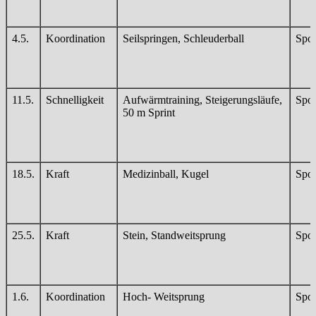
4.5.
Koordination
Seilspringen, Schleuderball
Spor
11.5.
Schnelligkeit
Aufwärmtraining, Steigerungsläufe,
Spor
50 m Sprint
18.5.
Kraft
Medizinball, Kugel
Spor
25.5.
Kraft
Stein, Standweitsprung
Spor
1.6.
Koordination
Hoch- Weitsprung
Spor