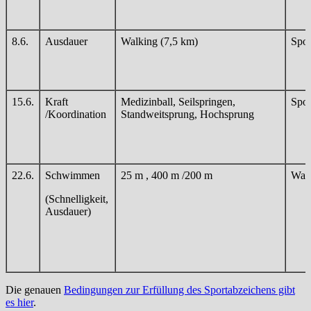
8.6.
Ausdauer
Walking (7,5 km)
Spor
15.6.
Kraft
Medizinball, Seilspringen,
Spor
/Koordination
Standweitsprung, Hochsprung
22.6.
Schwimmen
25 m , 400 m /200 m
Wal
(Schnelligkeit,
Ausdauer)
Die genauen
Bedingungen zur Erfüllung des Sportabzeichens gibt
es hier
.