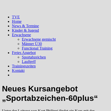
TVE
Home
News & Termine
Kinder & Jugend
Erwachsene
Erwachsene gemischt
Männer Ü30
Functional Training
Freies Angebot
Sportabzeichen
Lauftreff
Trainingszeiten
Kontakt
Neues Kursangebot
„Sportabzeichen-60plus“
Unter der Leitung von Kurt Philippi findet ein Kurs mit der