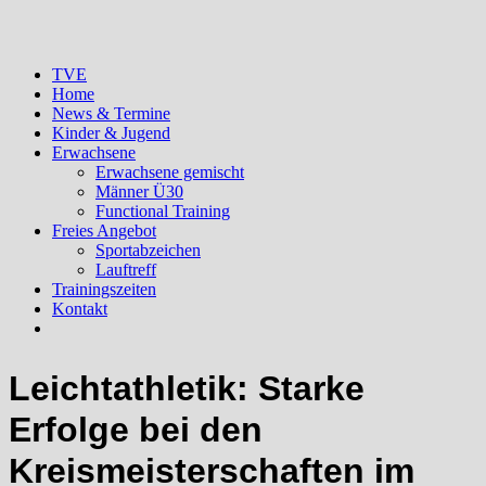
TVE
Home
News & Termine
Kinder & Jugend
Erwachsene
Erwachsene gemischt
Männer Ü30
Functional Training
Freies Angebot
Sportabzeichen
Lauftreff
Trainingszeiten
Kontakt
Leichtathletik: Starke
Erfolge bei den
Kreismeisterschaften im