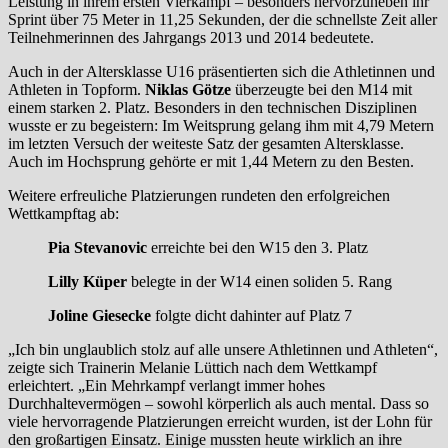
Leistung in ihrem ersten Vierkampf – besonders hervorzuheben ihr
Sprint über 75 Meter in 11,25 Sekunden, der die schnellste Zeit aller
Teilnehmerinnen des Jahrgangs 2013 und 2014 bedeutete.
Auch in der Altersklasse U16 präsentierten sich die Athletinnen und
Athleten in Topform.
Niklas Götze
überzeugte bei den M14 mit
einem starken 2. Platz. Besonders in den technischen Disziplinen
wusste er zu begeistern: Im Weitsprung gelang ihm mit 4,79 Metern
im letzten Versuch der weiteste Satz der gesamten Altersklasse.
Auch im Hochsprung gehörte er mit 1,44 Metern zu den Besten.
Weitere erfreuliche Platzierungen rundeten den erfolgreichen
Wettkampftag ab:
Pia Stevanovic
erreichte bei den W15 den 3. Platz
Lilly Küper
belegte in der W14 einen soliden 5. Rang
Joline Giesecke
folgte dicht dahinter auf Platz 7
„Ich bin unglaublich stolz auf alle unsere Athletinnen und Athleten“,
zeigte sich Trainerin Melanie Lüttich nach dem Wettkampf
erleichtert. „Ein Mehrkampf verlangt immer hohes
Durchhaltevermögen – sowohl körperlich als auch mental. Dass so
viele hervorragende Platzierungen erreicht wurden, ist der Lohn für
den großartigen Einsatz. Einige mussten heute wirklich an ihre