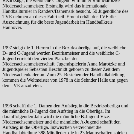
Bezirksliga, die weibliche C-Jugend wird unter Ralf Marotzke
Niedersachsenmeister. Erstmalig wird das internationale
Handballturnier in Randers/Dänemark besucht. 50 Jugendliche des
TVE nehmen an dieser Fahrt teil. Erneut erhält der TVE die
Auszeichnung für die beste Jugendarbeit im Handballkreis
Hannover.
1997 steigt die 1. Herren in die Bezirksoberliga auf, die weibliche
D- und C-Jugend werden Bezirksmeister und die weibliche C-
Jugend erreicht den vierten Platz bei der
Niedersachsenmeisterschaft. Jugendspielerin Anna Marotzke und
Jugendspieler Sebastian Beschnidt gehören zu dieser Zeit dem
Niedersachenkader an. Zum 25. Bestehen der Handballabteilung
kommen die Weltmeister von 1978 in die Sehnder Halle um gegen
den TVE anzutreten.
1998 schafft die 1. Damen den Aufstieg in die Bezirksoberliga und
die männliche B-Jugend den Aufstieg in die Oberliga. Im
darauffolgenden Jahr wird die männliche B-Jugend Vize-
Niedersachsenmeister und die männliche A-Jugend schafft den
Aufstieg in die Oberliga. Inzwischen verzeichnet die
Handballabteilung 388 Mitglieder, die in 23 Mannschaften spielen.