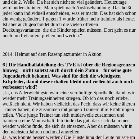
und die 2. Welle. Da hat sich nicht so viel geändert. Heutzutage
wird anders trainiert. Man spielt nach Auslösehandlung. Das heißt
jeder kann individuell entscheiden, was er macht. Das hat sich schon
ein wenig geändert. 1 gegen 1 wurde früher mehr trainiert als heute.
Ist aber auch geschuldet durch die vielen offenen
Deckungsvarianten, die die Kinder spielen müssen. Dort geht es nur
noch um freilaufen, prellen und werfen.“
2014: Helmut auf dem Rasenplatzturnier in Aktion
6 | Die Handballabteilung des TVE ist über die Regionsgrenzen
hinweg – nicht zuletzt auch durch dein Zutun – für seine gute
Jugendarbeit bekannt. Was sind für dich die wichtigsten
Eckpfeiler, damit diese erhalten bleibt und vielleicht auch noch
verbessert wird?
„Ja, das Allerwichtigste wäre eine vernünftige Sporthalle, damit wir
wieder mehr Trainingseinheiten kriegen. Ob ich das noch erlebe,
weiß ich nicht. Wir haben vielleicht das Pech, dass wir keine älteren
Trainer haben, die zusammen mit jungen Trainern ihre Erfahrungen
teilen. Viele junge Trainer tun sich mittlerweile zusammen und
trainieren eine Mannschaft. Ich finde das gut, dass sich da immer
wieder welche finde, die sich da einsetzen. Aber da müssten wir in
den nächsten Jahren nochmal angreifen.
Ja, was könnte besser werden? Die Einstellung der Leute müsste im