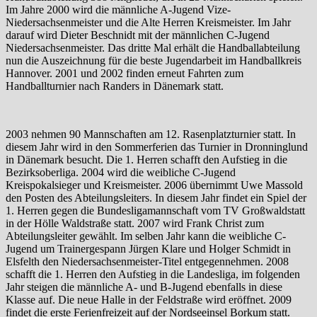
Im Jahre 2000 wird die männliche A-Jugend Vize-
Niedersachsenmeister und die Alte Herren Kreismeister. Im Jahr
darauf wird Dieter Beschnidt mit der männlichen C-Jugend
Niedersachsenmeister. Das dritte Mal erhält die Handballabteilung
nun die Auszeichnung für die beste Jugendarbeit im Handballkreis
Hannover. 2001 und 2002 finden erneut Fahrten zum
Handballturnier nach Randers in Dänemark statt.
2003 nehmen 90 Mannschaften am 12. Rasenplatzturnier statt. In
diesem Jahr wird in den Sommerferien das Turnier in Dronninglund
in Dänemark besucht. Die 1. Herren schafft den Aufstieg in die
Bezirksoberliga. 2004 wird die weibliche C-Jugend
Kreispokalsieger und Kreismeister. 2006 übernimmt Uwe Massold
den Posten des Abteilungsleiters. In diesem Jahr findet ein Spiel der
1. Herren gegen die Bundesligamannschaft vom TV Großwaldstatt
in der Hölle Waldstraße statt. 2007 wird Frank Christ zum
Abteilungsleiter gewählt. Im selben Jahr kann die weibliche C-
Jugend um Trainergespann Jürgen Klare und Holger Schmidt in
Elsfelth den Niedersachsenmeister-Titel entgegennehmen. 2008
schafft die 1. Herren den Aufstieg in die Landesliga, im folgenden
Jahr steigen die männliche A- und B-Jugend ebenfalls in diese
Klasse auf. Die neue Halle in der Feldstraße wird eröffnet. 2009
findet die erste Ferienfreizeit auf der Nordseeinsel Borkum statt.