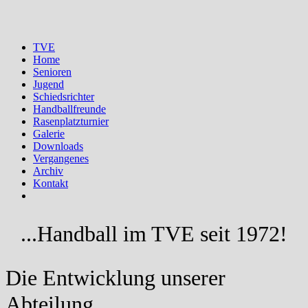
TVE
Home
Senioren
Jugend
Schiedsrichter
Handballfreunde
Rasenplatzturnier
Galerie
Downloads
Vergangenes
Archiv
Kontakt
...Handball im TVE seit 1972!
Die Entwicklung unserer
Abteilung