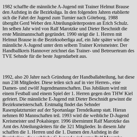
1982 schaffte die männliche A-Jugend mit Trainer Helmut Brause
den Aufstieg in die Bezirksliga. In den folgenden Jahren etablierte
sich die Fahrt der Jugend zum Turnier nach Göteborg. 1988
übergibt Gerd Weber den Abteilungsleiterposten an Erich Schulz.
Im selben Jahr wird von Ralf Marotzke und Dieter Beschnidt die
erste Minimannschaft gegründet. 1990 steigt die 1. Herren mit
Helmut Brause in die Bezirksoberliga auf, ein Jahr später wird die
männliche A-Jugend unter dem selbem Trainer Kreismeister. Der
Handballkreis Hannover zeichnet das Trainer- und Betreuerteam des
TVE Sehnde für die beste Jugendarbeit aus.
1992, also 20 Jahre nach Gründung der Handballabteilung, hat diese
nun 238 Mitglieder. Diese teilen sich auf in vier Herren-, eine
Damen- und zwölf Jugendmannschaften. Das Jubiläum wird mit
einem Festball und einem Spiel der 1. Herren gegen den THW Kiel
gefeiert. Die männliche E-Jugend mit Dieter Beschnidt gewinnt die
Bezirksmeisterschaft. Erstmalig findet das Sehnder
Rasenplatzturnier auf der Sportanlage Trendelkamp statt. Hieran
nehmen 80 Mannschaften teil. 1993 wird die weibliche D-Jugend
Kreismeister und Pokalsieger. 1996 übernimmt Ralf Marotzke das
Amt des Abteilungsleiters für die 321 Mitglieder. In diesem Jahr
schaffen die 1. Herren und die 1. Damen den Aufstieg in die