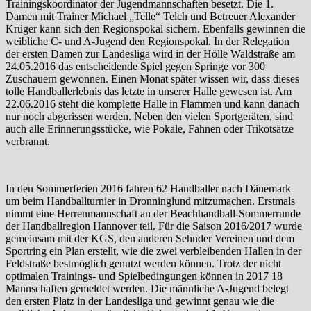
Trainingskoordinator der Jugendmannschaften besetzt. Die 1.
Damen mit Trainer Michael „Telle“ Telch und Betreuer Alexander
Krüger kann sich den Regionspokal sichern. Ebenfalls gewinnen die
weibliche C- und A-Jugend den Regionspokal. In der Relegation
der ersten Damen zur Landesliga wird in der Hölle Waldstraße am
24.05.2016 das entscheidende Spiel gegen Springe vor 300
Zuschauern gewonnen. Einen Monat später wissen wir, dass dieses
tolle Handballerlebnis das letzte in unserer Halle gewesen ist. Am
22.06.2016 steht die komplette Halle in Flammen und kann danach
nur noch abgerissen werden. Neben den vielen Sportgeräten, sind
auch alle Erinnerungsstücke, wie Pokale, Fahnen oder Trikotsätze
verbrannt.
In den Sommerferien 2016 fahren 62 Handballer nach Dänemark
um beim Handballturnier in Dronninglund mitzumachen. Erstmals
nimmt eine Herrenmannschaft an der Beachhandball-Sommerrunde
der Handballregion Hannover teil. Für die Saison 2016/2017 wurde
gemeinsam mit der KGS, den anderen Sehnder Vereinen und dem
Sportring ein Plan erstellt, wie die zwei verbleibenden Hallen in der
Feldstraße bestmöglich genutzt werden können. Trotz der nicht
optimalen Trainings- und Spielbedingungen können in 2017 18
Mannschaften gemeldet werden. Die männliche A-Jugend belegt
den ersten Platz in der Landesliga und gewinnt genau wie die