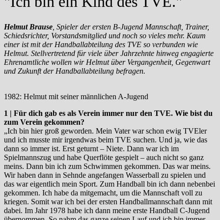
"Ich bin ein Kind des TVE."
Helmut Brause
, Spieler der ersten B-Jugend Mannschaft, Trainer,
Schiedsrichter, Vorstandsmitglied und noch so vieles mehr. Kaum
einer ist mit der Handballabteilung des TVE so verbunden wie
Helmut. Stellvertretend für viele über Jahrzehnte hinweg engagierte
Ehrenamtliche wollen wir Helmut über Vergangenheit, Gegenwart
und Zukunft der Handballabteilung befragen.
1982: Helmut mit seiner männlichen A-Jugend
1 | Für dich gab es als Verein immer nur den TVE. Wie bist du
zum Verein gekommen?
„Ich bin hier groß geworden. Mein Vater war schon ewig TVEler
und ich musste mir irgendwas beim TVE suchen. Und ja, wie das
dann so immer ist. Erst geturnt – Niete. Dann war ich im
Spielmannszug und habe Querflöte gespielt – auch nicht so ganz
meins. Dann bin ich zum Schwimmen gekommen. Das war meins.
Wir haben dann in Sehnde angefangen Wasserball zu spielen und
das war eigentlich mein Sport. Zum Handball bin ich dann nebenbei
gekommen. Ich habe da mitgemacht, um die Mannschaft voll zu
kriegen. Somit war ich bei der ersten Handballmannschaft dann mit
dabei. Im Jahr 1978 habe ich dann meine erste Handball C-Jugend
übernommen. So nahm das ganze seinen Lauf und ich bin immer