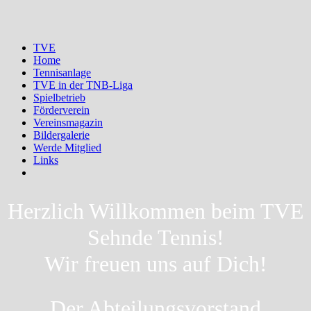
TVE
Home
Tennisanlage
TVE in der TNB-Liga
Spielbetrieb
Förderverein
Vereinsmagazin
Bildergalerie
Werde Mitglied
Links
Herzlich Willkommen beim TVE
Sehnde Tennis!
Wir freuen uns auf Dich!
Der Abteilungsvorstand